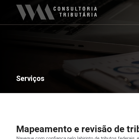
Serviços
Mapeamento e revisão de tri
Navegue com confiança pelo labirinto de tributos federais, 